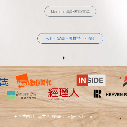
Medium 舊版教學文章
Twitter 電商人妻推特（小帳）
✦
✦ 企業內訓｜商業合作聯繫
：
pr@ecwife.com