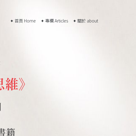
✦ 首頁 Home
✦ 專欄 Articles
✦ 關於 about