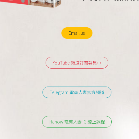
Email us!
YouTube 頻道訂閱募集中
Telegram 電商人妻官方頻道
Hahow 電商人妻 IG 線上課程